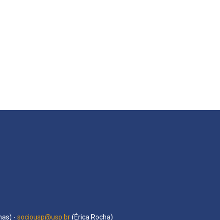
as) -
sociousp@usp.br
(Érica Rocha)