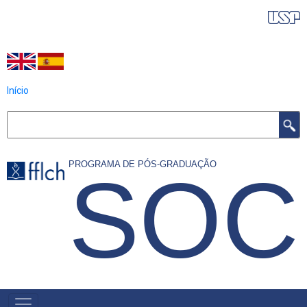
Pular
IDIOMAS DO PROGRAMA
para
o
conteúdo
principal
Início
Buscar
PROGRAMA DE PÓS-GRADUAÇÃO
SOC
NAVEGAÇÃO