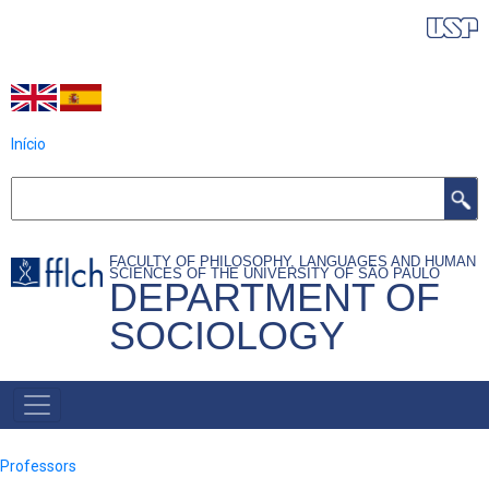
Skip
IDIOMAS DO PROGRAMA
to
main
content
Início
Search
FACULTY OF PHILOSOPHY, LANGUAGES AND HUMAN
SCIENCES OF THE UNIVERSITY OF SÃO PAULO
DEPARTMENT OF
SOCIOLOGY
NAVEGAÇÃO
PRINCIPAL
Professors