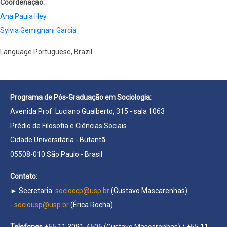
Coordenação:
Ana Paula Hey
Sylvia Gemignani Garcia
Language
Portuguese, Brazil
Programa de Pós-Graduação em Sociologia:
Avenida Prof. Luciano Gualberto, 315 - sala 1063
Prédio de Filosofia e Ciências Sociais
Cidade Universitária - Butantã
05508-010 São Paulo - Brasil
Contato:
► Secretaria:
socioccp@usp.br
(Gustavo Mascarenhas)
-
sociousp@usp.br
(Érica Rocha)
Telefones
+55 11 3091-4505 (Gustavo Mascarenhas) / +55 11