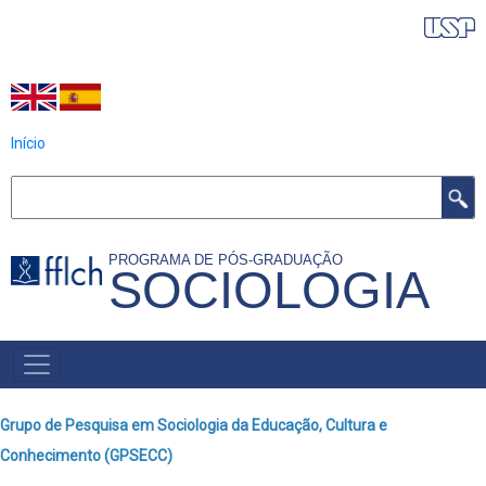
Pular
IDIOMAS DO PROGRAMA
para
o
conteúdo
principal
Início
Buscar
PROGRAMA DE PÓS-GRADUAÇÃO
SOCIOLOGIA
NAVEGAÇÃO
PRINCIPAL
Grupo de Pesquisa em Sociologia da Educação, Cultura e
Conhecimento (GPSECC)