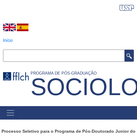
Pular
IDIOMAS DO PROGRAMA
para
o
conteúdo
principal
Início
Buscar
PROGRAMA DE PÓS-GRADUAÇÃO
SOCIOLO
NAVEGAÇÃO
PRINCIPAL
Processo Seletivo para o Programa de Pós-Doutorado Junior do